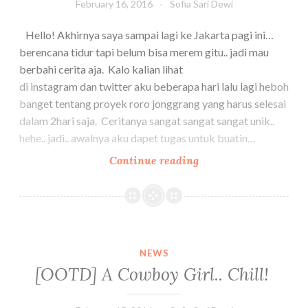
February 16, 2016
Sofia Sari Dewi
Hello! Akhirnya saya sampai lagi ke Jakarta pagi ini…
berencana tidur tapi belum bisa merem gitu.. jadi mau
berbahi cerita aja. Kalo kalian lihat
di instagram dan twitter aku beberapa hari lalu lagi heboh
banget tentang proyek roro jonggrang yang harus selesai
dalam 2hari saja. Ceritanya sangat sangat sangat unik..
hehe.. jadi.. awalnya aku dapet tugas untuk buatin…
My
Continue reading
Roro
Jonggrang
Project
:
Bridesmom
NEWS
dresses
[OOTD] A Cowboy Girl.. Chill!
beading
time!