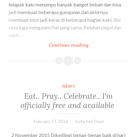
telapak kaki menumpu banyak banget beban dan bisa
jadi membuat beberapa gumpalan dan akhirnya
membuat otot jadi keras di beberapa bagian kaki. Ibu
saya juga mengalami hal yang sama. Keluhan pegal dan
sakit…
[Tips]
Continue reading
My
Bed
Time
Routine
:
NEWS
Jurus
Eat.. Pray.. Celebrate.. I'm
jitu
officially free and available
setiap
malam
sebelum
February 17, 2016
Sofia Sari Dewi
tidur
2 November 2015 Dikelilingi teman-teman baik di hari
untuk