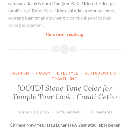
satunya adalah Ndoro Dongker. Kata Ndoro terdengar
familiar ya? Betul. Kata Ndoro ini adalah sebutan untuk
seorang tuan tanah atau yang dipertuankan di daerah
Jawa pada jaman…
[Restaurant
Continue reading
Review]
Wisata
Kuliner
Di
Kaki
FASHION
·
HOBBY
·
LIFESTYLE
·
SOFIADEWI.CO
·
Gunung
TRAVELLING
Lawu
[OOTD] Stone Tone Color for
:
Temple Tour Look : Candi Cetho
Ndoro
Dongker
February 10, 2016
Sofia Sari Dewi
3 Comments
Chinese New Year atau Lunar New Year atau lebih beken