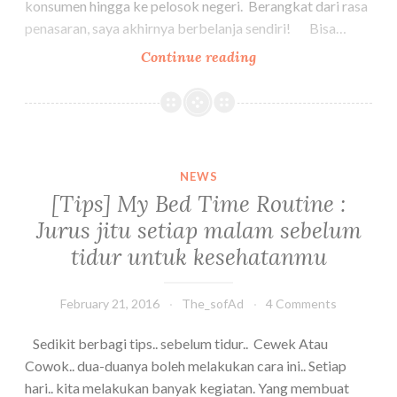
konsumen hingga ke pelosok negeri. Berangkat dari rasa
penasaran, saya akhirnya berbelanja sendiri! Bisa…
[Shopping
Continue reading
Review]
Sociolla
:
Click
–
NEWS
Pay
[Tips] My Bed Time Routine :
–
Jurus jitu setiap malam sebelum
Wait
tidur untuk kesehatanmu
at
home
February 21, 2016
The_sofAd
4 Comments
Sedikit berbagi tips.. sebelum tidur.. Cewek Atau
Cowok.. dua-duanya boleh melakukan cara ini.. Setiap
hari.. kita melakukan banyak kegiatan. Yang membuat