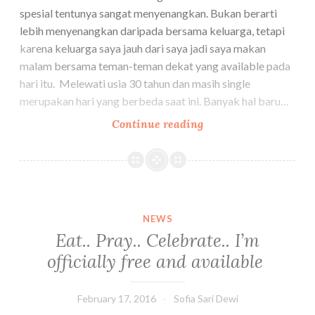
spesial tentunya sangat menyenangkan. Bukan berarti
kesehatanmu
lebih menyenangkan daripada bersama keluarga, tetapi
karena keluarga saya jauh dari saya jadi saya makan
malam bersama teman-teman dekat yang available pada
hari itu. Melewati usia 30 tahun dan masih single
merupakan hari yang berbeda saat ini. Banyak hal baru…
Eat..
Continue reading
Pray..
Celebrate..
I'm
officially
free
NEWS
and
Eat.. Pray.. Celebrate.. I’m
available
officially free and available
February 17, 2016
Sofia Sari Dewi