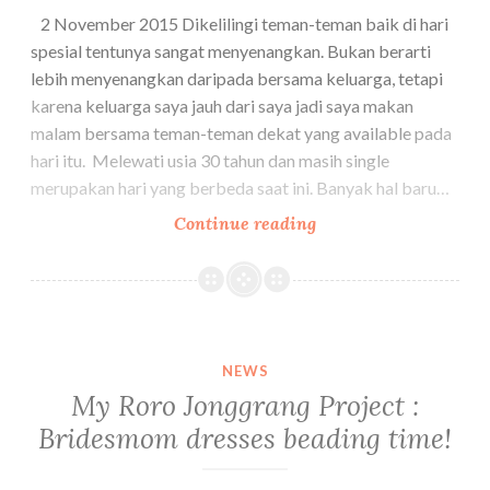
2 November 2015 Dikelilingi teman-teman baik di hari
spesial tentunya sangat menyenangkan. Bukan berarti
lebih menyenangkan daripada bersama keluarga, tetapi
karena keluarga saya jauh dari saya jadi saya makan
malam bersama teman-teman dekat yang available pada
hari itu. Melewati usia 30 tahun dan masih single
merupakan hari yang berbeda saat ini. Banyak hal baru…
Eat..
Continue reading
Pray..
Celebrate..
I’m
officially
free
NEWS
and
My Roro Jonggrang Project :
available
Bridesmom dresses beading time!