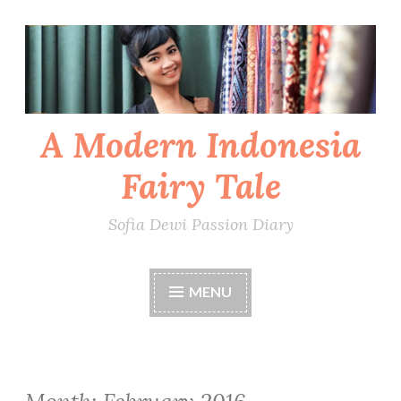
Skip
to
content
A Modern Indonesia
Fairy Tale
Sofia Dewi Passion Diary
MENU