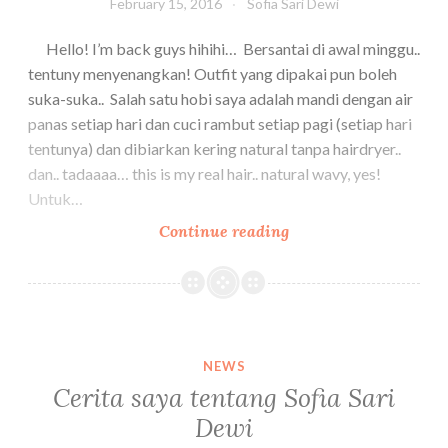
February 15, 2016
Sofia Sari Dewi
Hello! I’m back guys hihihi… Bersantai di awal minggu..
tentuny menyenangkan! Outfit yang dipakai pun boleh
suka-suka.. Salah satu hobi saya adalah mandi dengan air
panas setiap hari dan cuci rambut setiap pagi (setiap hari
tentunya) dan dibiarkan kering natural tanpa hairdryer..
dan.. tadaaaa… this is my real hair.. natural wavy, yes!
Untuk…
[OOTD]
Continue reading
A
Cowboy
Girl..
Chill!
NEWS
Cerita saya tentang Sofia Sari
Dewi