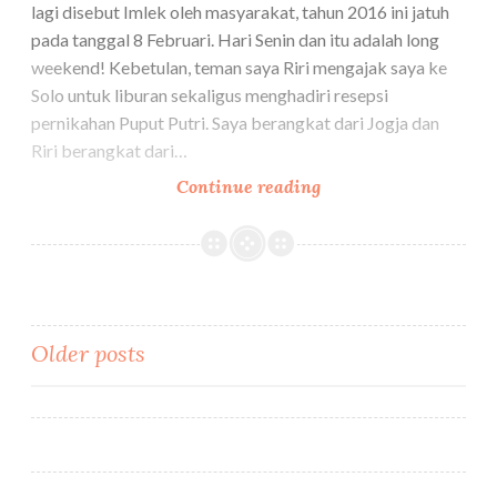
lagi disebut Imlek oleh masyarakat, tahun 2016 ini jatuh
pada tanggal 8 Februari. Hari Senin dan itu adalah long
weekend! Kebetulan, teman saya Riri mengajak saya ke
Solo untuk liburan sekaligus menghadiri resepsi
pernikahan Puput Putri. Saya berangkat dari Jogja dan
Riri berangkat dari…
[OOTD]
Continue reading
Stone
Tone
Color
for
Temple
Posts
Older posts
Tour
Look
navigation
:
Candi
Cetho