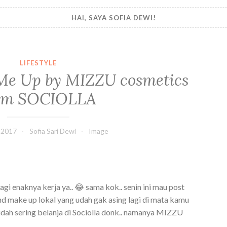
HAI, SAYA SOFIA DEWI!
LIFESTYLE
 Me Up by MIZZU cosmetics
om SOCIOLLA
 2017
Sofia Sari Dewi
Image
pagi enaknya kerja ya.. 😂 sama kok.. senin ini mau post
and make up lokal yang udah gak asing lagi di mata kamu
udah sering belanja di Sociolla donk.. namanya MIZZU